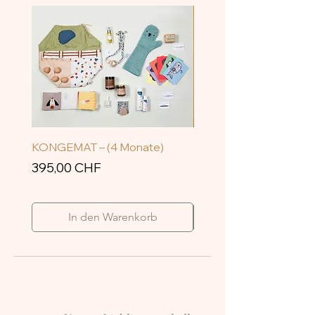
KONGEMAT – (4 Monate)
Die große Box Kisseba
Preis
Preis
395,00 CHF
120,00 CHF
In den Warenkorb