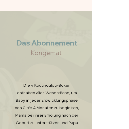
Das Abonnement
Kongemat
Die 4 Kouchoulou-Boxen
enthalten alles Wesentliche, um
Baby in jeder Entwicklungsphase
von 0 bis 4 Monaten zu begleiten,
Mama bei ihrer Erholung nach der
Geburt zu unterstützen und Papa