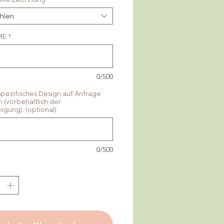
hlen
ME
*
0/500
pezifisches Design auf Anfrage
ch (vorbehaltlich der
gung). (optional)
0/500