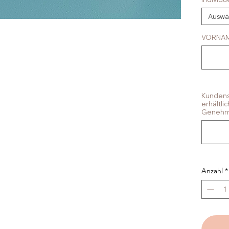
Auswä
VORNA
Kundens
erhältli
Genehmi
Anzahl
*