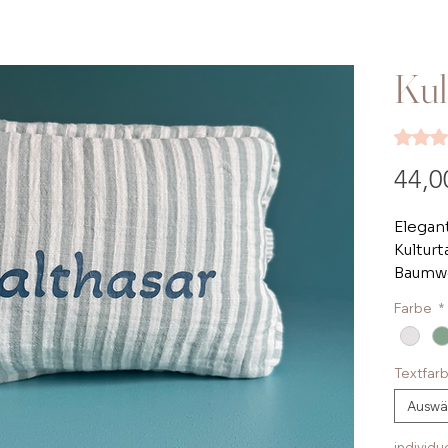
Kul
Das Rat
44,0
Elegan
Kulturt
Baumwo
beschi
Farbe
*
Baumwo
Wunsch
Textfar
Auswä
individu