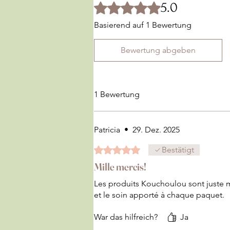
5.0
Mit 5 von 5 Sternen bewertet.
Basierend auf 1 Bewertung
Bewertung abgeben
1 Bewertung
Patricia
•
29. Dez. 2025
Mit 5 von 5 Sternen bewertet.
Bestätigt
Mille mercis!
Les produits Kouchoulou sont juste m
et le soin apporté à chaque paquet.
War das hilfreich?
Ja