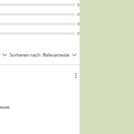
0
0
0
0
Sortieren nach:
Relevanteste
lesse