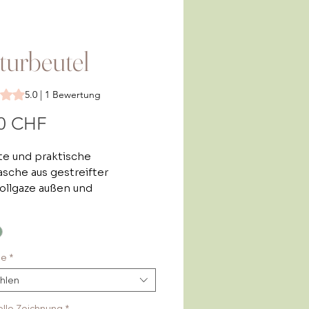
turbeutel
ing beträgt 5.0 von fünf Sternen, basierend auf 1 Bewertung.
5.0 | 1 Bewertung
Preis
0 CHF
te und praktische
asche aus gestreifter
llgaze außen und
chteter, wasserabweisender
lle innen. Vollständig nach
 personalisierbar.
be
*
hlen
elle Zeichnung
*