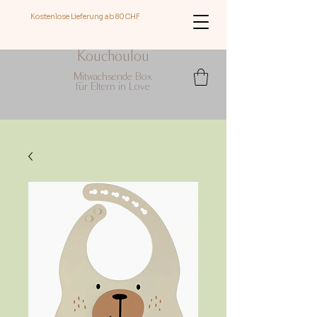
Kostenlose Lieferung ab 8
0CHF
Kouchoulou
Mitwachsende Box
für Eltern in Love