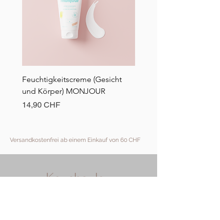
Feuchtigkeitscreme (Gesicht
Beißring aus Silikon in
und Körper) MONJOUR
Bärenform mit Buchenho
Preis
Preis
14,90 CHF
11,90 CHF
Versandkostenfrei ab einem Einkauf von 60 CHF
Kouchoulou
Mitwachsende Box
für Eltern in Love