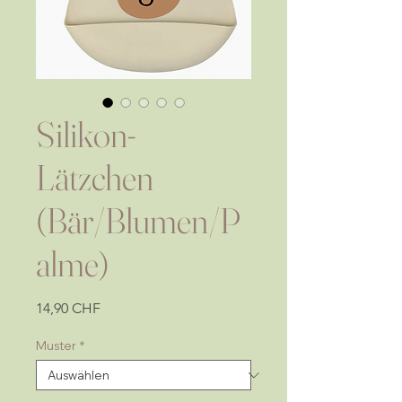
Silikon-
Lätzchen
(Bär/Blumen/P
alme)
Preis
14,90 CHF
Muster
*