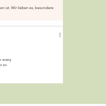
en ist. Wir lieben es, besondere
o every
is so