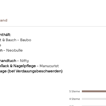
sand
thält:
st & Bauch – Baubo
e
en
– Neobulle
ehandtuch
– Nifty
llack & Nagelpflege
– Manucurist
ssage (bei Verdauungsbeschwerden)
5 Sterne
4 Sterne