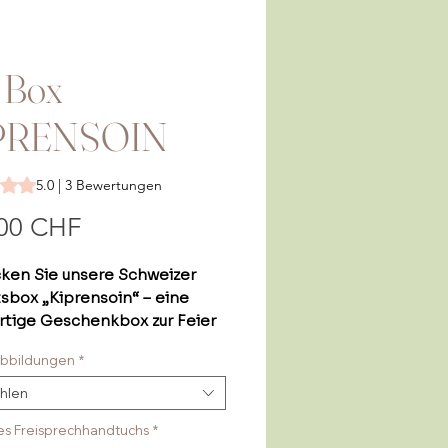
 Box
PRENSOIN
ing beträgt 5.0 von fünf Sternen, basierend auf 3 Bewertungen.
5.0 | 3 Bewertungen
Preis
00 CHF
ken Sie unsere Schweizer
sbox „Kiprensoin“ – eine
artige Geschenkbox zur Feier
kunft eines Babys.
bbildungen
*
t
DIE
originelle Geburtsbox,
wohl Mama als auch Baby
hlen
t...
es Freisprechhandtuchs
*
x ist sorgfältig mit