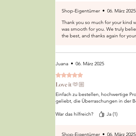
Shop-Eigentümer
•
06. März 2025
Thank you so much for your kind w
was smooth for you. We truly belie
the best, and thanks again for y
Juana
•
06. März 2025
Mit 5 von 5 Sternen bewertet.
Love it 🫶🏼
Einfach zu bestellen, hochwertige Pr
geliebt, die Überraschungen in der 
War das hilfreich?
Ja (1)
Shop-Eigentümer
•
06. März 2025