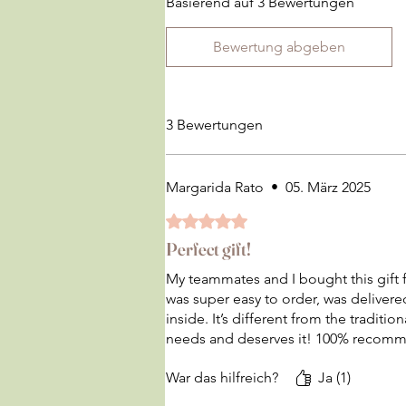
Basierend auf 3 Bewertungen
Bewertung abgeben
3 Bewertungen
Margarida Rato
•
05. März 2025
Mit 5 von 5 Sternen bewertet.
Perfect gift!
My teammates and I bought this gift f
was super easy to order, was deliver
inside. It’s different from the tradition
needs and deserves it! 100% recomm
War das hilfreich?
Ja (1)