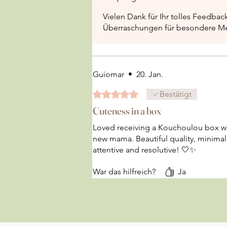
Vielen Dank für Ihr tolles Feedbac
Überraschungen für besondere Me
Guiomar
•
20. Jan.
Mit 5 von 5 Sternen bewertet.
Bestätigt
Cuteness in a box
Loved receiving a Kouchoulou box wh
new mama. Beautiful quality, minimal
attentive and resolutive! 🤍✨
War das hilfreich?
Ja