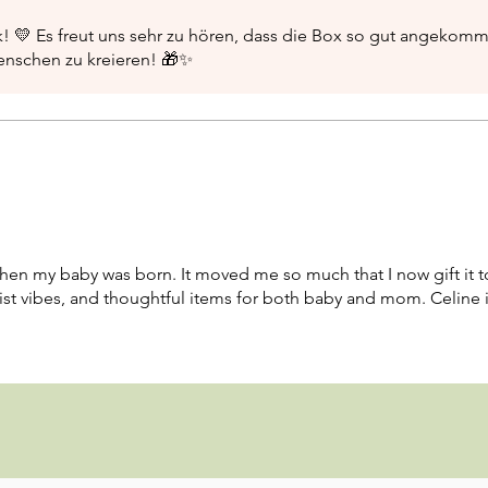
k! 💛 Es freut uns sehr zu hören, dass die Box so gut angekomm
nschen zu kreieren! 🎁✨
en my baby was born. It moved me so much that I now gift it t
ist vibes, and thoughtful items for both baby and mom. Celine 