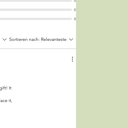
0
0
0
Sortieren nach:
Relevanteste
ft! It
ace it,