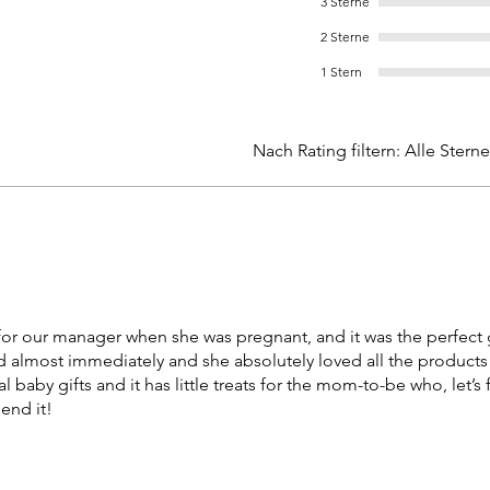
3 Sterne
2 Sterne
1 Stern
Nach Rating filtern:
Alle Sterne
or our manager when she was pregnant, and it was the perfect gi
ed almost immediately and she absolutely loved all the products
al baby gifts and it has little treats for the mom-to-be who, let’s f
end it!