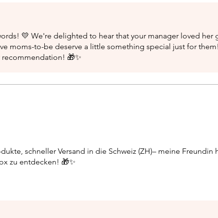
ords! 💛 We're delighted to hear that your manager loved her g
ve moms-to-be deserve a little something special just for them
our recommendation! 🎁✨
odukte, schneller Versand in die Schweiz (ZH)– meine Freundin h
Box zu entdecken! 🎁✨