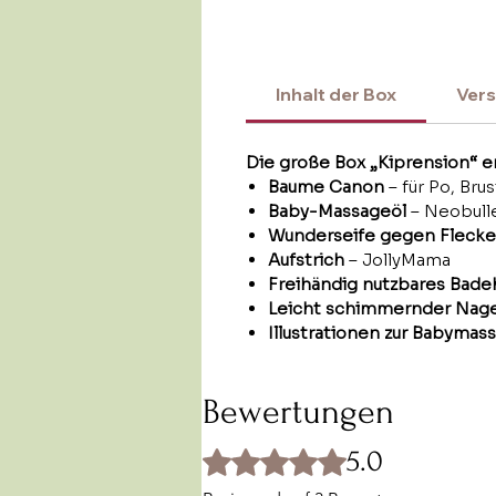
Inhalt der Box
Ver
Die große Box „Kiprension“ en
Baume Canon
– für Po, Bru
Baby-Massageöl
– Neobull
Wunderseife gegen Fleck
Aufstrich
– JollyMama
Freihändig nutzbares Bad
Leicht schimmernder Nage
Illustrationen zur Babyma
Bewertungen
5.0
Mit 5 von 5 Sternen bewertet.