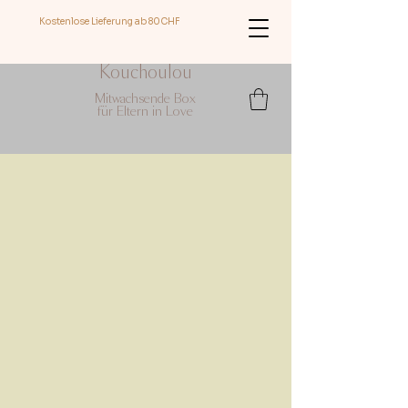
Kostenlose Lieferung ab 8
0CHF
Kouchoulou
Mitwachsende Box
für Eltern in Love